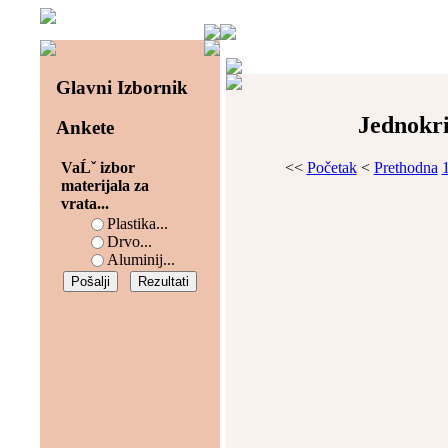
Glavni Izbornik
Jednokri
Ankete
<<
Početak
<
Prethodna
VaĹˇ izbor
materijala za
vrata...
Plastika...
Drvo...
Aluminij...